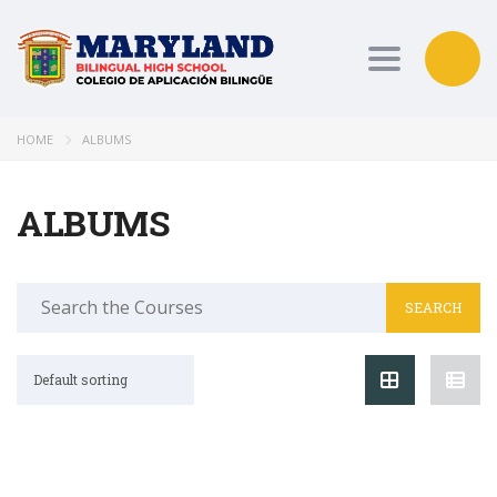
Toggle nav
HOME
ALBUMS
ALBUMS
Search
for:
Default sorting