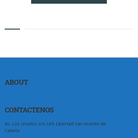
ABOUT
CONTACTENOS
Av. Los ciruelos s/n Urb Libertad San Vicente de
Cañete