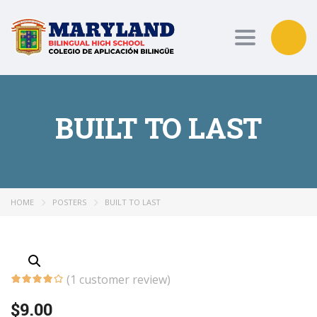
Toggle nav
BUILT TO LAST
HOME
POSTERS
BUILT TO LAST
(
1
customer review)
$
9.00