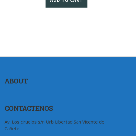
ADD TO CART
ABOUT
CONTACTENOS
Av. Los ciruelos s/n Urb Libertad San Vicente de
Cañete