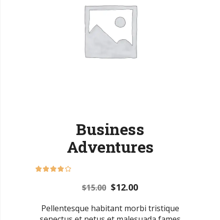
Business
Adventures
Original
Current
$
12.00
$
15.00
price
price
was:
is:
Pellentesque habitant morbi tristique
$15.00.
$12.00.
senectus et netus et malesuada fames