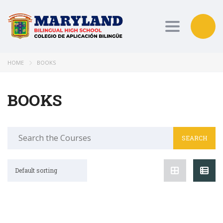
Toggle nav
HOME
BOOKS
BOOKS
Search
for:
Default sorting